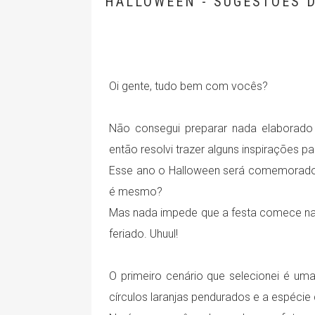
HALLOWEEN - SUGESTÕES D
Oi gente, tudo bem com vocês?
Não consegui preparar nada elaborado
então resolvi trazer alguns inspirações 
Esse ano o Halloween será comemorado n
é mesmo?
Mas nada impede que a festa comece na s
feriado. Uhuul!
O primeiro cenário que selecionei é um
círculos laranjas pendurados e a espéci