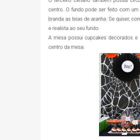
O terceiro cenário também possui círc
centro. O fundo pode ser feito com um 
branda as teias de aranha. Se quiser, co
e realista ao seu fundo.
A mesa possui cupcakes decorados e u
centro da mesa.