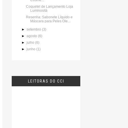
Cosme...
Coquetel de Lançamento Loja
Luminosità
Resenha: Sabonete Líquido e
Máscara para Peles Ole...
►
setembro
(3)
►
agosto
(6)
►
julho
(6)
►
junho
(1)
LEITORAS DO CCI