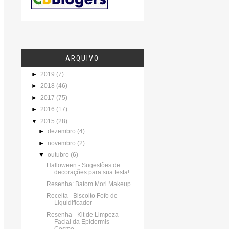
ARQUIVO
►
2019
(7)
►
2018
(46)
►
2017
(75)
►
2016
(17)
▼
2015
(28)
►
dezembro
(4)
►
novembro
(2)
▼
outubro
(6)
Halloween - Sugestões de
decorações para sua festa!
Resenha: Batom Mori Makeup
Receita - Biscoito Fofo de
Liquidificador
Resenha - Kit de Limpeza
Facial da Epidermis