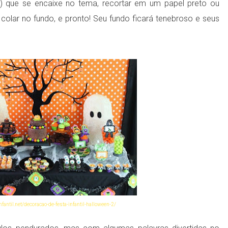
a) que se encaixe no tema, recortar em um papel preto ou
olar no fundo, e pronto! Seu fundo ficará tenebroso e seus
fantil.net/decoracao-de-festa-infantil-halloween-2/