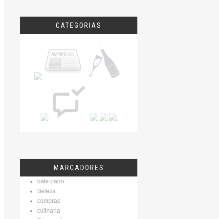
CATEGORIAS
MARCADORES
bate papo
Beleza
compras
culinaria