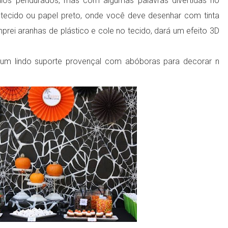
ulos pendurados, mas com algumas palavras divertidas no
tecido ou papel preto, onde você deve desenhar com tinta
mprei aranhas de plástico e cole no tecido, dará um efeito 3D
m lindo suporte provençal com abóboras para decorar n