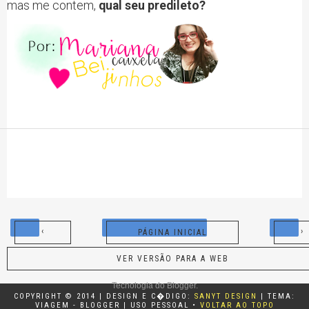
mas me contem,
qual seu predileto?
‹
›
PÁGINA INICIAL
VER VERSÃO PARA A WEB
Tecnologia do
Blogger
.
COPYRIGHT © 2014 | DESIGN E C�DIGO:
SANYT DESIGN
| TEMA:
VIAGEM - BLOGGER | USO PESSOAL •
VOLTAR AO TOPO