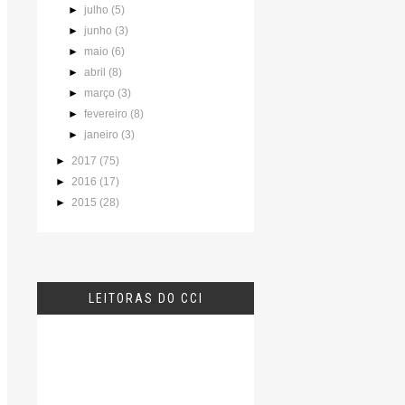
►
julho
(5)
►
junho
(3)
►
maio
(6)
►
abril
(8)
►
março
(3)
►
fevereiro
(8)
►
janeiro
(3)
►
2017
(75)
►
2016
(17)
►
2015
(28)
LEITORAS DO CCI