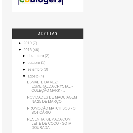
ARQUIVO
►
2019
(7)
▼
2018
(46)
►
dezembro
(2)
►
outubro
(1)
►
setembro
(3)
▼
agosto
(4)
ESMALTE DA VEZ:
ESMERALDA CRYSTAL -
COLEÇÃO MARK -...
NOVIDADES DE MAQUIAGEM
NA 25 DE MARÇO
PROMOÇÃO MATCH SOS - O
BOTICÁRIO
RESENHA: GEMADA COM
LEITE DE COCO - GOTA
DOURADA