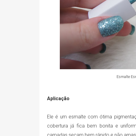
Esmalte Esm
Aplicação
Ele é um esmalte com ótima pigmenta
cobertura já fica bem bonita e unifo
camadas secam bem rápido e não amass