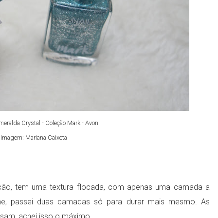
eralda Crystal - Coleção Mark - Avon
Imagem: Mariana Caixeta
ção, tem uma textura flocada, com apenas uma camada a
rme, passei duas camadas só para durar mais mesmo. As
am, achei isso o máximo.