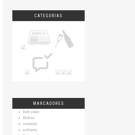
CATEGORIAS
MARCADORES
bate papo
Beleza
compras
culinaria