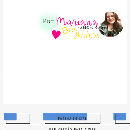
‹
›
PÁGINA INICIAL
VER VERSÃO PARA A WEB