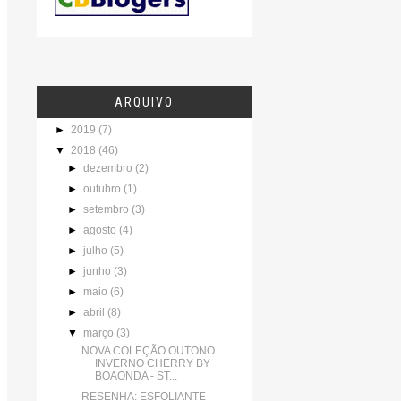
ARQUIVO
►
2019
(7)
▼
2018
(46)
►
dezembro
(2)
►
outubro
(1)
►
setembro
(3)
►
agosto
(4)
►
julho
(5)
►
junho
(3)
►
maio
(6)
►
abril
(8)
▼
março
(3)
NOVA COLEÇÃO OUTONO
INVERNO CHERRY BY
BOAONDA - ST...
RESENHA: ESFOLIANTE