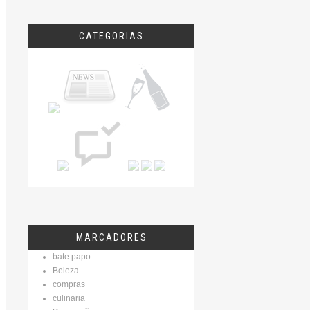
CATEGORIAS
MARCADORES
bate papo
Beleza
compras
culinaria