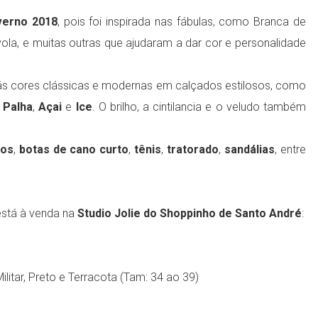
verno 2018
, pois foi inspirada nas fábulas, como Branca de
vola, e muitas outras que ajudaram a dar cor e personalidade
ás cores clássicas e modernas em calçados estilosos, como
,
Palha
,
Açai
e
Ice
. O brilho, a cintilancia e o veludo também
nos
,
botas de cano curto
,
tênis
,
tratorado
,
sandálias
, entre
stá à venda na
Studio Jolie do Shoppinho de Santo André
:
ilitar, Preto e
Terracota
(Tam: 34 ao 39)