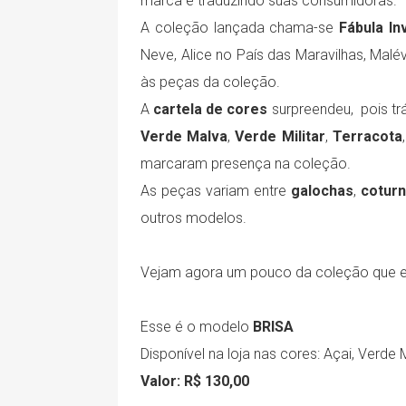
marca e traduzindo suas consumidoras.
A coleção lançada chama-se
Fábula In
Neve, Alice no País das Maravilhas, Malé
às peças da coleção.
A
cartela de cores
surpreendeu, pois tr
Verde Malva
,
Verde Militar
,
Terracota
marcaram presença na coleção.
As peças variam entre
galochas
,
cotur
outros modelos.
Vejam agora um pouco da coleção que e
Esse é o modelo
BRISA
Disponível na loja nas cores:
Açai, Verde M
Valor: R$ 130,00