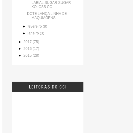
LABIAL SUGAR SUGAR -
KOLOSS CO...
DOTE LANÇA LINHA DE
MAQUIAGENS
►
fevereiro
(8)
►
janeiro
(3)
►
2017
(75)
►
2016
(17)
►
2015
(28)
LEITORAS DO CCI