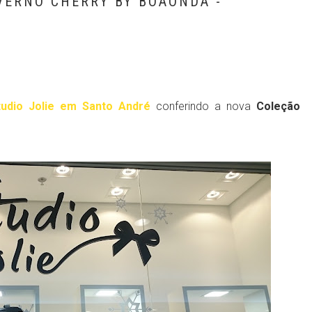
VERNO CHERRY BY BOAONDA -
tudio Jolie em Santo André
conferindo a nova
Coleção