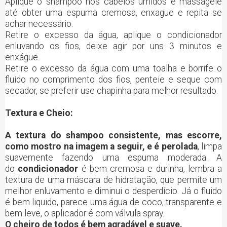
Aplique o shampoo nos cabelos úmidos e massageie
até obter uma espuma cremosa, enxague e repita se
achar necessário.
Retire o excesso da água, aplique o condicionador
enluvando os fios, deixe agir por uns 3 minutos e
enxágue.
Retire o excesso da água com uma toalha e borrife o
fluido no comprimento dos fios, penteie e seque com
secador, se preferir use chapinha para melhor resultado.
Textura e Cheio:
A textura do shampoo consistente, mas escorre,
como mostro na imagem a seguir, e é perolada
, limpa
suavemente fazendo uma espuma moderada. A
do
condicionador
é bem cremosa e durinha, lembra a
textura de uma máscara de hidratação, que permite um
melhor enluvamento e diminui o desperdício. Já o fluido
é bem liquido, parece uma água de coco, transparente e
bem leve, o aplicador é com válvula spray.
O cheiro de todos é bem agradável e suave.