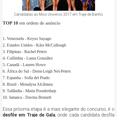
Candidatas ao Miss Universo 2017 em Traje de Banho
TOP 10
em ordem de anúncio
1.
Venezuela - Keyso Sayago
2.
Estados Unidos - Kára McCullough
3.
Filipinas - Rachel Peters
4. Colômbia
- Laura González
5.
Canadá - Lauren Howe
6. África do Sul -
Demi-Leigh Nel-Peters
7.
Espanha - Sofía del Prado
8.
Brasil
- Monalysa Alcântara
9.
Tailândia - Maria Poonlertlarp
10. Jamaica - Davina Bennett
Essa próxima etapa é a mais elegante do concurso, é o
desfile em Traje de Gala
, onde cada candidata desfila