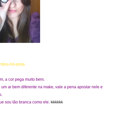
ombra-hd-preta
m, a cor pega muito bem.
á um ar bem diferente na make, vale a pena apostar nele e
s.
ue sou tão branca como ele.
kkkkkk