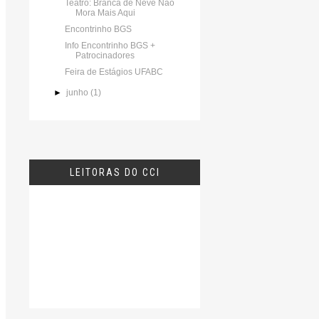
Teatro: Branca de Neve Não
Mora Mais Aqui
Encontrinho BGS
Info Encontrinho BGS +
Patrocinadores
Feira de Estágios UFABC
►
junho
(1)
LEITORAS DO CCI