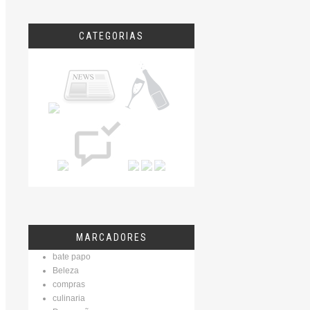
CATEGORIAS
MARCADORES
bate papo
Beleza
compras
culinaria