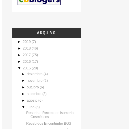
ARQUIVO
►
2019
(7)
►
2018
(46)
►
2017
(75)
►
2016
(17)
▼
2015
(28)
►
dezembro
(4)
►
novembro
(2)
►
outubro
(6)
►
setembro
(3)
►
agosto
(6)
▼
julho
(6)
Resenha: Recebidos Isomeria
Cosméticos
Recebidos Encontrinho BGS