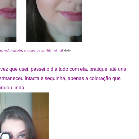
o esfumaçado, e a cara de zumbie, foi mal
kkkk
ez que usei, passei o dia todo com ela, pratiquei até uns
a permaneceu intacta e sequinha, apenas a coloração que
nuou linda.