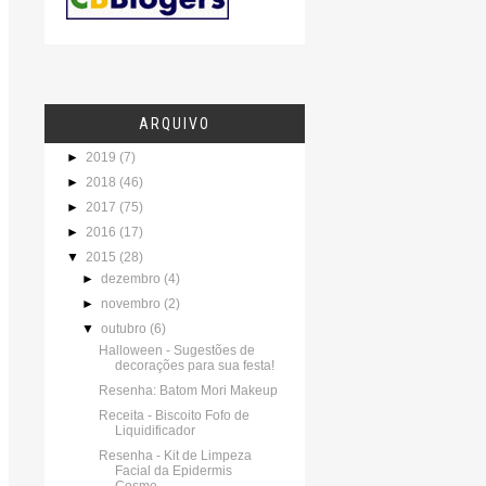
ARQUIVO
►
2019
(7)
►
2018
(46)
►
2017
(75)
►
2016
(17)
▼
2015
(28)
►
dezembro
(4)
►
novembro
(2)
▼
outubro
(6)
Halloween - Sugestões de
decorações para sua festa!
Resenha: Batom Mori Makeup
Receita - Biscoito Fofo de
Liquidificador
Resenha - Kit de Limpeza
Facial da Epidermis