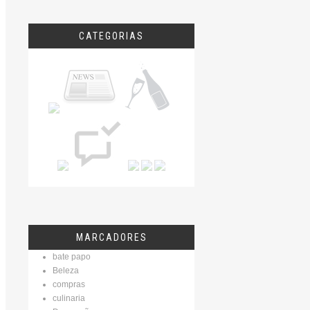
CATEGORIAS
MARCADORES
bate papo
Beleza
compras
culinaria