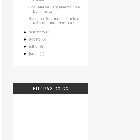
Cosme...
Coquetel de Lançamento Loja
Luminosità
Resenha: Sabonete Líquido e
Máscara para Peles Ole...
►
setembro
(3)
►
agosto
(6)
►
julho
(6)
►
junho
(1)
LEITORAS DO CCI