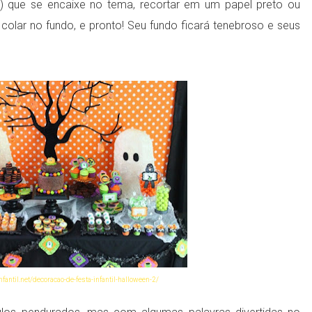
a) que se encaixe no tema, recortar em um papel preto ou
olar no fundo, e pronto! Seu fundo ficará tenebroso e seus
fantil.net/decoracao-de-festa-infantil-halloween-2/