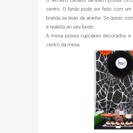
O terceiro cenário também possui círc
centro. O fundo pode ser feito com um 
branda as teias de aranha. Se quiser, co
e realista ao seu fundo.
A mesa possui cupcakes decorados e u
centro da mesa.