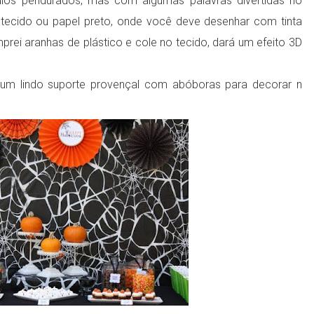
ulos pendurados, mas com algumas palavras divertidas no
tecido ou papel preto, onde você deve desenhar com tinta
mprei aranhas de plástico e cole no tecido, dará um efeito 3D
m lindo suporte provençal com abóboras para decorar n