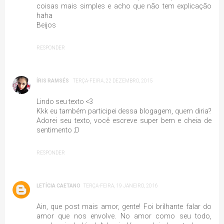
coisas mais simples e acho que não tem explicação
haha
Beijos
RESPONDER
ÍRIS RAMSÉS
TERÇA-FEIRA, 22 DEZEMBRO, 2015
Lindo seu texto <3
Kkk eu também participei dessa blogagem, quem diria?
Adorei seu texto, você escreve super bem e cheia de
sentimento ;D
RESPONDER
LETÍCIA CAETANO
TERÇA-FEIRA, 19 JANEIRO, 2016
Ain, que post mais amor, gente! Foi brilhante falar do
amor que nos envolve. No amor como seu todo,