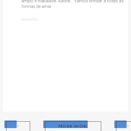
amplo e inabalável. Adorei... Vamos brindar a todas as
formas de amar.
RESPONDER
‹
›
PÁGINA INICIAL