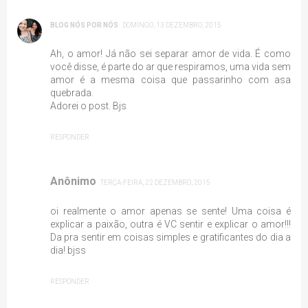
BLOG NÓS POR NÓS
DOMINGO, 13 DEZEMBRO, 2015
Ah, o amor! Já não sei separar amor de vida. É como
você disse, é parte do ar que respiramos, uma vida sem
amor é a mesma coisa que passarinho com asa
quebrada.
Adorei o post. Bjs
RESPONDER
Anônimo
TERÇA-FEIRA, 22 DEZEMBRO, 2015
oi realmente o amor apenas se sente! Uma coisa é
explicar a paixão, outra é VC sentir e explicar o amor!!!
Da pra sentir em coisas simples e gratificantes do dia a
dia! bjss
RESPONDER