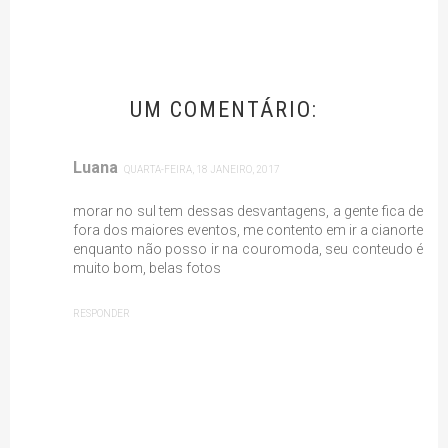
UM COMENTÁRIO:
Luana
QUARTA-FEIRA, 18 JANEIRO, 2017
morar no sul tem dessas desvantagens, a gente fica de
fora dos maiores eventos, me contento em ir a cianorte
enquanto não posso ir na couromoda, seu conteudo é
muito bom, belas fotos
RESPONDER