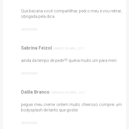
Que bacana você compartilhar, pedi o meu e vou retirar,
obrigada pela dica
RESPONDER
Sabrina Feizol
SÁBADO, 08 ABRIL, 2017
ainda da tempo de pedir?? queria muito um para mim
RESPONDER
Dalila Branco
DOMINGO, 09 ABRIL, 2017
peguei meu creme ontem muito cheiroso comprei um
bodysplash de tanto que gostei
RESPONDER