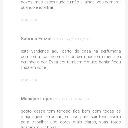
novos, mas esses nude eu não vi ainda, vou comprar
quando encontrar
RESPONDER
Sabrina Feizol
SEXTA-FEIRA, 26 MAIO, 2017
esta vendendo aqui perto de casa na perfumaria
comprei a cor morena, ficou bem nude em mim deu
certinho a cor. Essa cor tambem é muito bonita ficou
linda em você
RESPONDER
Munique Lopes
SEXTA-FEIRA, 26 MAIO, 2017
gosto desse tom terroso fica bem com todas as
maquiagens e roupas, eu uso para sair tons assim
para trabalhar uso cores mais claras, suas fotos
ficaram muito boas