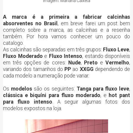
Imagem: Mariana Caixeta
A marca é a primeira a fabricar calcinhas
absorventes no Brasil
, em breve farei um post bem
completo sobre a marca, as calcinhas e a resenha
também. Por hora vamos conhecer um pouco do
catalogo.
As calcinhas são separadas em três grupos:
Fluxo Leve
,
Fluxo Moderado
e
Fluxo Intenso
, estando disponíveis
em três opções de cores:
Nude
,
Preto
e
Vermelho
,
variando dos tamanhos do
PP
ao
XXGG
dependendo de
cada modelo a numeração pode variar.
Os
modelos
são os seguintes:
Tanga para fluxo leve
,
clássica
e biquíni para fluxo moderado
, e
hot pant
para fluxo intenso
. A seguir algumas fotos dos
modelos expostos na loja.