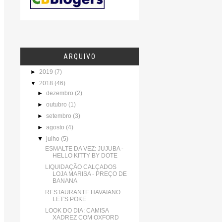
ARQUIVO
►
2019
(7)
▼
2018
(46)
►
dezembro
(2)
►
outubro
(1)
►
setembro
(3)
►
agosto
(4)
▼
julho
(5)
ESMALTE DA VEZ: JUJUBA -
HELLO KITTY BY DOTE
LIQUIDAÇÃO CALÇADOS
LOJA MARISA - PREÇO DE
BANANA
RESTAURANTE HAVAIANO
LET'S POKE
LOOK DO DIA: CAMISA
XADREZ COM OXFORD