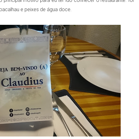
 principal motivo para eu ter ido conhecer o restaurante. foi
acalhau e peixes de água doce.