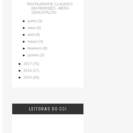
RESTAURANTE CLAUDIUS
EM PERDIZES - MENU
DEGUSTAÇÃO
►
junho
(3)
►
maio
(6)
►
abril
(8)
►
março
(3)
►
fevereiro
(8)
►
janeiro
(3)
►
2017
(75)
►
2016
(17)
►
2015
(28)
LEITORAS DO CCI