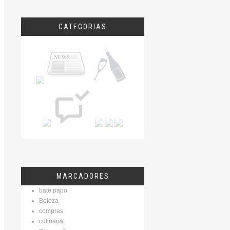
CATEGORIAS
MARCADORES
bate papo
Beleza
compras
culinaria