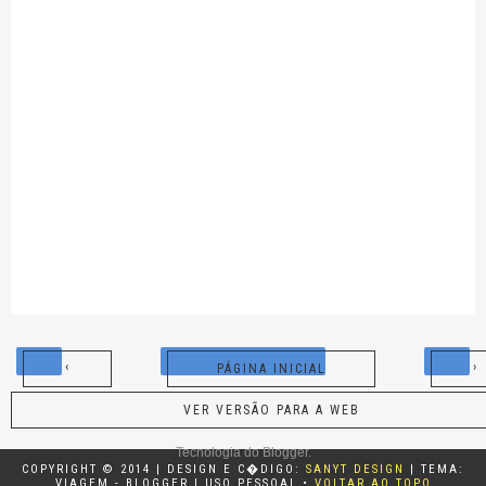
‹
›
PÁGINA INICIAL
VER VERSÃO PARA A WEB
Tecnologia do
Blogger
.
COPYRIGHT © 2014 | DESIGN E C�DIGO:
SANYT DESIGN
| TEMA:
VIAGEM - BLOGGER | USO PESSOAL •
VOLTAR AO TOPO