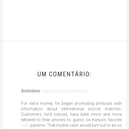
UM COMENTÁRIO:
Anônimo
TERÇA-FEIRA, 06 DEZEMBRO, 2022
For extra money, he began promoting printouts with
information about international soccer matches.
Customers, he’d noticed, have been more and more
tethered to their phones to guess on Kenya’s favorite
pastime. That mobile cash would turn out to be so
1XBET