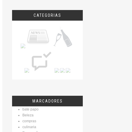
CATEGORIAS
MARCADORES
bate papo
Beleza
compras
culinaria