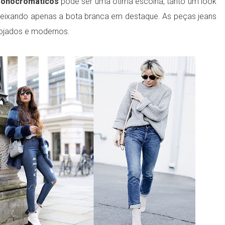
monocromáticos
pode ser uma ótima escolha, tanto um look
 deixando apenas a bota branca em destaque. As peças jeans
ojados e modernos.