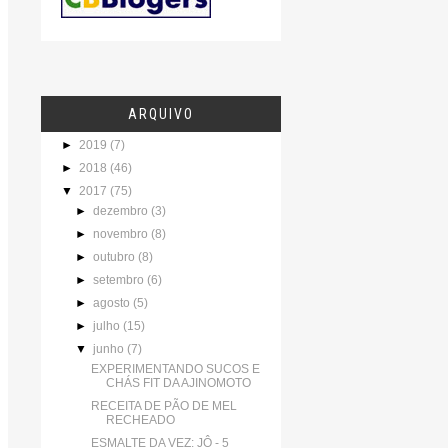
ARQUIVO
►
2019
(7)
►
2018
(46)
▼
2017
(75)
►
dezembro
(3)
►
novembro
(8)
►
outubro
(8)
►
setembro
(6)
►
agosto
(5)
►
julho
(15)
▼
junho
(7)
EXPERIMENTANDO SUCOS E
CHÁS FIT DA AJINOMOTO
RECEITA DE PÃO DE MEL
RECHEADO
ESMALTE DA VEZ: JÔ - 5