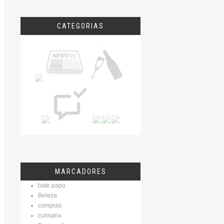
CATEGORIAS
MARCADORES
bate papo
Beleza
compras
culinaria