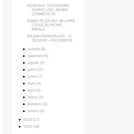
RESENHA: SPLENDORE
SUPER LISO - AVORA
COSMÉTICOS
ESMALTE DA VEZ: AR LIVRE
COLEÇÃO PICNIC -
IMPALA
IKESAKI FASHION DAY - O
DESAFIO + RECEBIDOS
►
outubro
(8)
►
setembro
(6)
►
agosto
(5)
►
julho
(15)
►
junho
(7)
►
maio
(4)
►
abril
(6)
►
março
(5)
►
fevereiro
(2)
►
janeiro
(6)
►
2016
(17)
►
2015
(28)