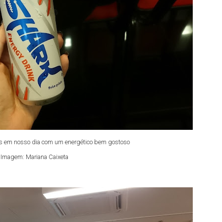
s em nosso dia com um energético bem gostoso
Imagem: Mariana Caixeta