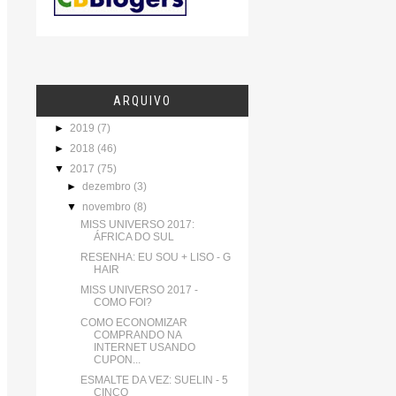
ARQUIVO
►
2019
(7)
►
2018
(46)
▼
2017
(75)
►
dezembro
(3)
▼
novembro
(8)
MISS UNIVERSO 2017:
ÁFRICA DO SUL
RESENHA: EU SOU + LISO - G
HAIR
MISS UNIVERSO 2017 -
COMO FOI?
COMO ECONOMIZAR
COMPRANDO NA
INTERNET USANDO
CUPON...
ESMALTE DA VEZ: SUELIN - 5
CINCO