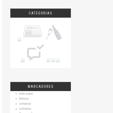
CATEGORIAS
MARCADORES
bate papo
Beleza
compras
culinaria