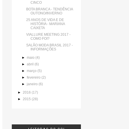
CINCO
BOTA BRANCA - TENDÊNCIA
OUTONO/INVERNO
25 ANOS DE VIDA E DE
HISTÓRIA - MARIANA
CAIXETA
VIALLURE MEETING 2017 -
COMO FOI?
SALÃO MODA BRASIL 2017 -
INFORMAÇÕES
►
maio
(4)
►
abril
(6)
►
março
(5)
►
fevereiro
(2)
►
janeiro
(6)
►
2016
(17)
►
2015
(28)