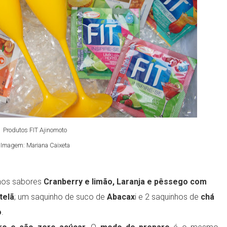
Produtos FIT Ajinomoto
Imagem: Mariana Caixeta
 nos sabores
Cranberry e limão, Laranja e pêssego com
telã
; um saquinho de suco de
Abacax
i e 2 saquinhos de
chá
o
.