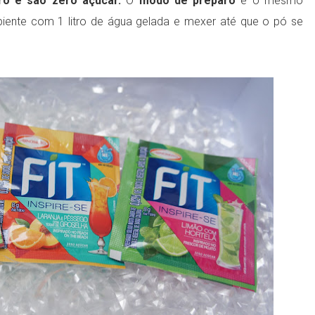
ro e são zero açúcar.
O
modo de preparo
é o mesmo
iente com 1 litro de água gelada e mexer até que o pó se