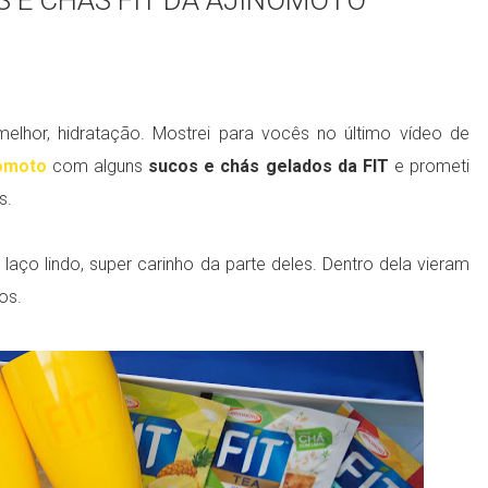
 E CHÁS FIT DA AJINOMOTO
elhor, hidratação. Mostrei para vocês no último vídeo de
omoto
com alguns
sucos e chás gelados da FIT
e prometi
s.
 laço lindo, super carinho da parte deles. Dentro dela vieram
os.