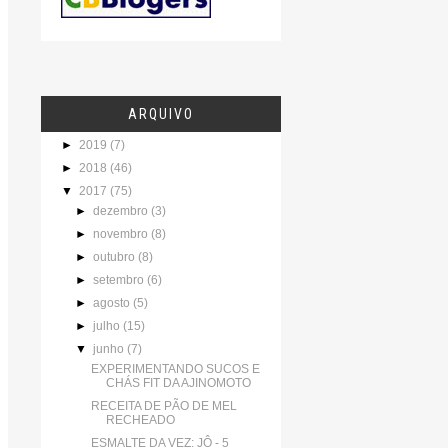
ARQUIVO
►
2019
(7)
►
2018
(46)
▼
2017
(75)
►
dezembro
(3)
►
novembro
(8)
►
outubro
(8)
►
setembro
(6)
►
agosto
(5)
►
julho
(15)
▼
junho
(7)
EXPERIMENTANDO SUCOS E
CHÁS FIT DA AJINOMOTO
RECEITA DE PÃO DE MEL
RECHEADO
ESMALTE DA VEZ: JÔ - 5