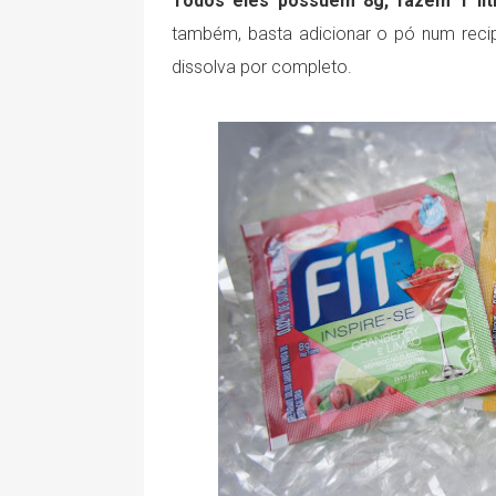
Todos eles possuem 8g, fazem 1 lit
também, basta adicionar o pó num recip
dissolva por completo.