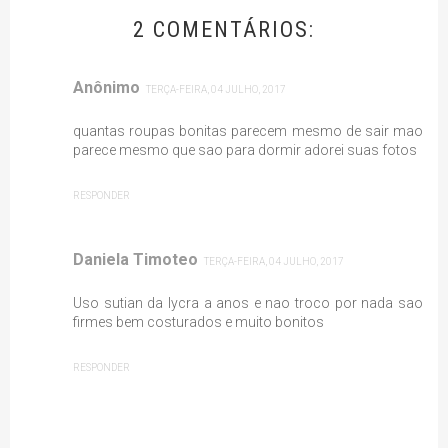
2 COMENTÁRIOS:
Anônimo
TERÇA-FEIRA, 04 JULHO, 2017
quantas roupas bonitas parecem mesmo de sair mao
parece mesmo que sao para dormir adorei suas fotos
RESPONDER
Daniela Timoteo
TERÇA-FEIRA, 04 JULHO, 2017
Uso sutian da lycra a anos e nao troco por nada sao
firmes bem costurados e muito bonitos
RESPONDER