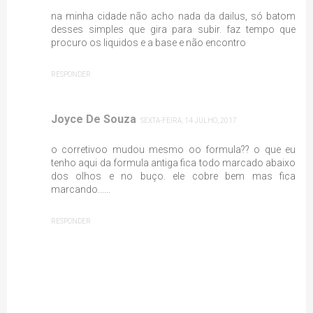
na minha cidade não acho nada da dailus, só batom
desses simples que gira para subir. faz tempo que
procuro os liquidos e a base e não encontro
RESPONDER
Joyce De Souza
SEXTA-FEIRA, 14 JULHO, 2017
o corretivoo mudou mesmo oo formula?? o que eu
tenho aqui da formula antiga fica todo marcado abaixo
dos olhos e no buço. ele cobre bem mas fica
marcando......
RESPONDER