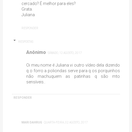
cercado? É melhor para eles?
Grata.
Juliana
RESPONDER
RESPOSTAS
Anônimo
SÁBADO, 12 AGOSTO, 2017
Oi meu nome é Juliana vi outro vídeo dela dizendo
q o forro a poliondas serve para q os porquinhos
não machuquem as patinhas q são mto
sensíveis..
RESPONDER
MARI DAHRUG
QUARTA-FEIRA, 02 AGOSTO, 2017