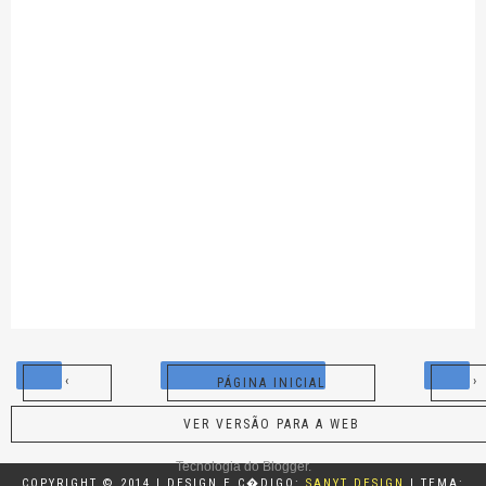
‹
›
PÁGINA INICIAL
VER VERSÃO PARA A WEB
Tecnologia do
Blogger
.
COPYRIGHT © 2014 | DESIGN E C�DIGO:
SANYT DESIGN
| TEMA: