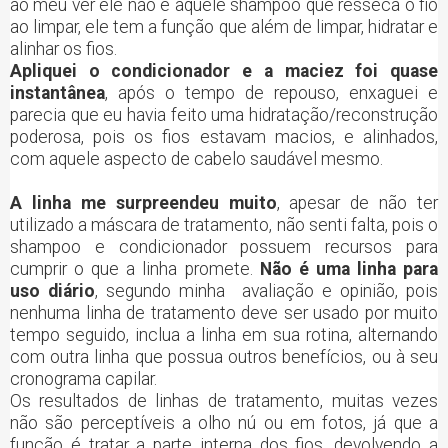
ao meu ver ele não é aquele shampoo que resseca o fio
ao limpar, ele tem a função que além de limpar, hidratar e
alinhar os fios.
Apliquei o condicionador e a maciez foi quase
instantânea
, após o tempo de repouso, enxaguei e
parecia que eu havia feito uma hidratação/reconstrução
poderosa, pois os fios estavam macios, e alinhados,
com aquele aspecto de cabelo saudável mesmo.
A linha me surpreendeu muito
, apesar de não ter
utilizado a máscara de tratamento, não senti falta, pois o
shampoo e condicionador possuem recursos para
cumprir o que a linha promete.
Não é uma linha para
uso diário
, segundo minha avaliação e opinião, pois
nenhuma linha de tratamento deve ser usado por muito
tempo seguido, inclua a linha em sua rotina, alternando
com outra linha que possua outros benefícios, ou à seu
cronograma capilar.
Os resultados de linhas de tratamento, muitas vezes
não são perceptíveis a olho nú ou em fotos, já que a
função é tratar a parte interna dos fios, devolvendo a